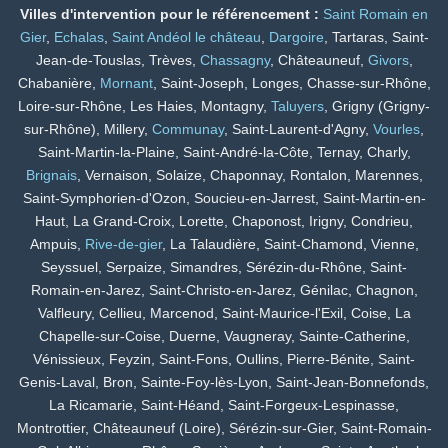
Villes d'intervention pour le référencement :
Saint Romain en
Gier
,
Echalas
,
Saint Andéol le château
,
Dargoire
, Tartaras, Saint-
Jean-de-Touslas, Trèves,
Chassagny
, Châteauneuf,
Givors
,
Chabanière,
Mornant
, Saint-Joseph, Longes, Chasse-sur-Rhône,
Loire-sur-Rhône, Les Haies, Montagny,
Taluyers
, Grigny (Grigny-
sur-Rhône), Millery,
Communay
, Saint-Laurent-d'Agny,
Vourles
,
Saint-Martin-la-Plaine, Saint-André-la-Côte, Ternay, Charly,
Brignais
, Vernaison, Solaize, Chaponnay, Rontalon, Marennes,
Saint-Symphorien-d'Ozon, Soucieu-en-Jarrest, Saint-Martin-en-
Haut, La Grand-Croix, Lorette, Chaponost, Irigny, Condrieu,
Ampuis,
Rive-de-gier
, La Talaudière, Saint-Chamond, Vienne,
Seyssuel, Serpaize, Simandres, Sérézin-du-Rhône, Saint-
Romain-en-Jarez, Saint-Christo-en-Jarez, Génilac, Chagnon,
Valfleury, Cellieu, Marcenod, Saint-Maurice-l'Exil, Coise, La
Chapelle-sur-Coise, Duerne, Vaugneray, Sainte-Catherine,
Vénissieux, Feyzin, Saint-Fons, Oullins, Pierre-Bénite, Saint-
Genis-Laval, Bron, Sainte-Foy-lès-Lyon, Saint-Jean-Bonnefonds,
La Ricamarie, Saint-Héand, Saint-Forgeux-Lespinasse,
Montrottier, Châteauneuf (Loire), Sérézin-sur-Gier, Saint-Romain-