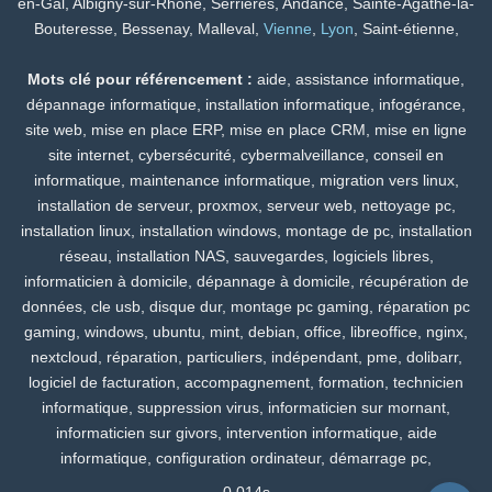
en-Gal, Albigny-sur-Rhône, Serrières, Andance, Sainte-Agathe-la-
Bouteresse, Bessenay, Malleval,
Vienne
,
Lyon
, Saint-étienne,
Mots clé pour référencement :
aide, assistance informatique,
dépannage informatique, installation informatique, infogérance,
site web, mise en place ERP, mise en place CRM, mise en ligne
site internet, cybersécurité, cybermalveillance, conseil en
informatique, maintenance informatique, migration vers linux,
installation de serveur, proxmox, serveur web, nettoyage pc,
installation linux, installation windows, montage de pc, installation
réseau, installation NAS, sauvegardes, logiciels libres,
informaticien à domicile, dépannage à domicile, récupération de
données, cle usb, disque dur, montage pc gaming, réparation pc
gaming, windows, ubuntu, mint, debian, office, libreoffice, nginx,
nextcloud, réparation, particuliers, indépendant, pme, dolibarr,
logiciel de facturation, accompagnement, formation, technicien
informatique, suppression virus, informaticien sur mornant,
informaticien sur givors, intervention informatique, aide
informatique, configuration ordinateur, démarrage pc,
0.014s