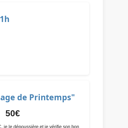
 1h
nage de Printemps"
50€
je le dépoussière et je vérifie son bon