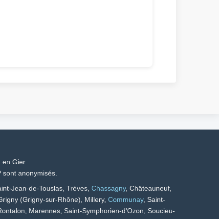
 en Gier
IP sont anonymisés.
Saint-Jean-de-Touslas, Trèves,
Chassagny
, Châteauneuf,
Grigny (Grigny-sur-Rhône), Millery,
Communay
, Saint-
 Rontalon, Marennes, Saint-Symphorien-d'Ozon, Soucieu-