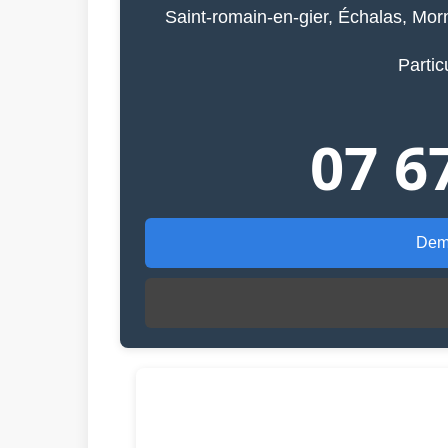
Saint-romain-en-gier, Échalas, Morn
Partic
07 6
Dema