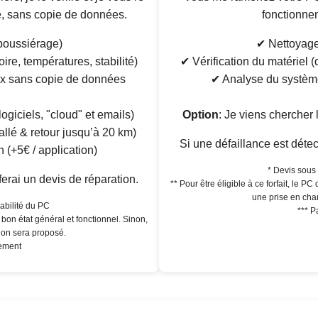
e, sans copie de données.
fonctionnem
poussiérage)
✔ Nettoyage
ire, températures, stabilité)
✔ Vérification du matériel (
ux sans copie de données
✔ Analyse du système
giciels, "cloud" et emails)
Option
: Je viens chercher 
allé & retour jusqu’à 20 km)
Si une défaillance est détec
on (+5€ / application)
* Devis sous 
ferai un devis de réparation.
** Pour être éligible à ce forfait, le P
une prise en cha
abilité du PC
*** P
n bon état général et fonctionnel. Sinon,
ion sera proposé.
uement