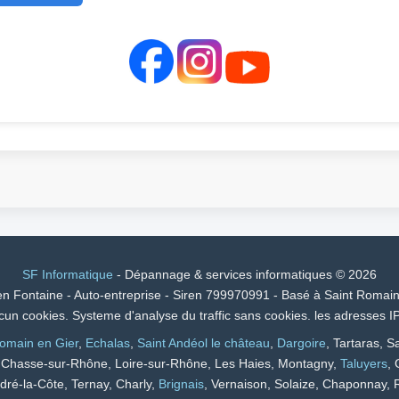
SF Informatique
- Dépannage & services informatiques © 2026
en Fontaine - Auto-entreprise - Siren 799970991 - Basé à Saint Romain
aucun cookies. Systeme d'analyse du traffic sans cookies. les adresses 
omain en Gier
,
Echalas
,
Saint Andéol le château
,
Dargoire
, Tartaras, 
, Chasse-sur-Rhône, Loire-sur-Rhône, Les Haies, Montagny,
Taluyers
, 
ndré-la-Côte, Ternay, Charly,
Brignais
, Vernaison, Solaize, Chaponnay,