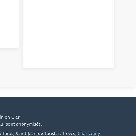
in en Gier
s IP sont anonymisés.
Tartaras, Saint-Jean-de-Touslas, Trèves,
Chassagny
,