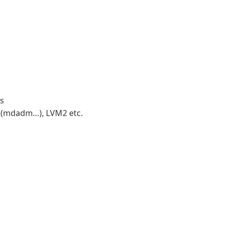
rs
D (mdadm…), LVM2 etc.