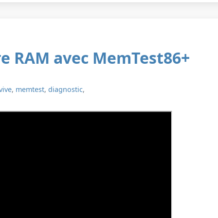
otre RAM avec MemTest86+
vive
,
memtest
,
diagnostic
,