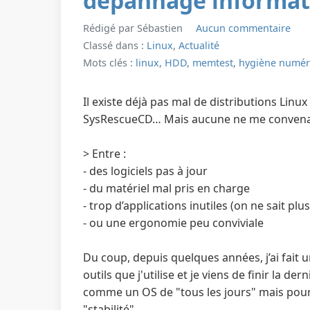
dépannage informat
Rédigé par Sébastien
Aucun commentaire
Classé dans :
Linux
,
Actualité
Mots clés :
linux
,
HDD
,
memtest
,
hygiène numér
Il existe déjà pas mal de distributions L
SysRescueCD… Mais aucune ne me convenait
> Entre :
- des logiciels pas à jour
- du matériel mal pris en charge
- trop d’applications inutiles (on ne sait plus
- ou une ergonomie peu conviviale
Du coup, depuis quelques années, j’ai fait 
outils que j'utilise et je viens de finir la de
comme un OS de "tous les jours" mais pour
"stabilité".