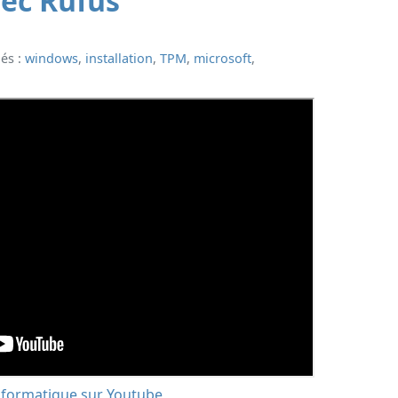
ec Rufus
lés :
windows
,
installation
,
TPM
,
microsoft
,
nformatique sur Youtube