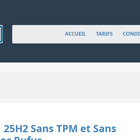
ACCUEIL
TARIFS
CONDI
1 25H2 Sans TPM et Sans