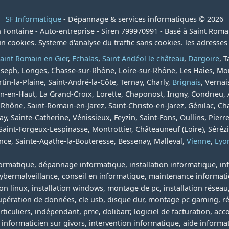
SF Informatique
- Dépannage & services informatiques © 2026
 Fontaine - Auto-entreprise - Siren 799970991 - Basé à Saint Roma
cun cookies. Systeme d'analyse du traffic sans cookies. les adresse
aint Romain en Gier
,
Echalas
,
Saint Andéol le château
,
Dargoire
, 
Joseph, Longes, Chasse-sur-Rhône, Loire-sur-Rhône, Les Haies, M
rtin-la-Plaine, Saint-André-la-Côte, Ternay, Charly,
Brignais
, Verna
n-en-Haut, La Grand-Croix, Lorette, Chaponost, Irigny, Condrieu,
Rhône, Saint-Romain-en-Jarez, Saint-Christo-en-Jarez, Génilac, Ch
y, Sainte-Catherine, Vénissieux, Feyzin, Saint-Fons, Oullins, Pierr
aint-Forgeux-Lespinasse, Montrottier, Châteauneuf (Loire), Séréz
nce, Sainte-Agathe-la-Bouteresse, Bessenay, Malleval,
Vienne
,
Lyo
formatique, dépannage informatique, installation informatique, inf
cybermalveillance, conseil en informatique, maintenance informatiq
n linux, installation windows, montage de pc, installation réseau, 
cupération de données, cle usb, disque dur, montage pc gaming, r
particuliers, indépendant, pme, dolibarr, logiciel de facturation,
 informaticien sur givors, intervention informatique, aide informa