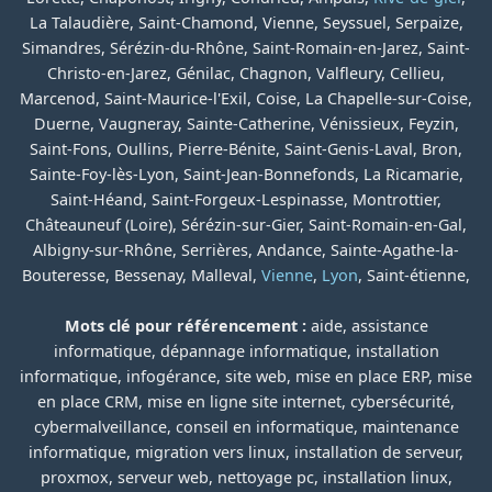
La Talaudière, Saint-Chamond, Vienne, Seyssuel, Serpaize,
Simandres, Sérézin-du-Rhône, Saint-Romain-en-Jarez, Saint-
Christo-en-Jarez, Génilac, Chagnon, Valfleury, Cellieu,
Marcenod, Saint-Maurice-l'Exil, Coise, La Chapelle-sur-Coise,
Duerne, Vaugneray, Sainte-Catherine, Vénissieux, Feyzin,
Saint-Fons, Oullins, Pierre-Bénite, Saint-Genis-Laval, Bron,
Sainte-Foy-lès-Lyon, Saint-Jean-Bonnefonds, La Ricamarie,
Saint-Héand, Saint-Forgeux-Lespinasse, Montrottier,
Châteauneuf (Loire), Sérézin-sur-Gier, Saint-Romain-en-Gal,
Albigny-sur-Rhône, Serrières, Andance, Sainte-Agathe-la-
Bouteresse, Bessenay, Malleval,
Vienne
,
Lyon
, Saint-étienne,
Mots clé pour référencement :
aide, assistance
informatique, dépannage informatique, installation
informatique, infogérance, site web, mise en place ERP, mise
en place CRM, mise en ligne site internet, cybersécurité,
cybermalveillance, conseil en informatique, maintenance
informatique, migration vers linux, installation de serveur,
proxmox, serveur web, nettoyage pc, installation linux,