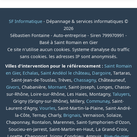
SF Informatique
- Dépannage & services informatiques ©
2026
Sébastien Fontaine - Auto-entreprise - Siren 799970991 -
Basé à Saint Romain en Gier
Ce site n'utilise aucun cookies. Systeme d'analyse du traffic
sans cookies. les adresses IP sont anonymisés.
Villes d'intervention pour le référencement :
Saint Romain
en Gier
,
Echalas
,
Saint Andéol le château
,
Dargoire
, Tartaras,
Saint-Jean-de-Touslas, Trèves,
Chassagny
, Châteauneuf,
Givors
, Chabanière,
Mornant
, Saint-Joseph, Longes, Chasse-
sur-Rhône, Loire-sur-Rhône, Les Haies, Montagny,
Taluyers
,
Grigny (Grigny-sur-Rhône), Millery,
Communay
, Saint-
Laurent-d'Agny,
Vourles
, Saint-Martin-la-Plaine, Saint-André-
la-Côte, Ternay, Charly,
Brignais
, Vernaison, Solaize,
Chaponnay, Rontalon, Marennes, Saint-Symphorien-d'Ozon,
Soucieu-en-Jarrest, Saint-Martin-en-Haut, La Grand-Croix,
Lorette, Chaponost, Irigny, Condrieu, Ampuis,
Rive-de-gier
,