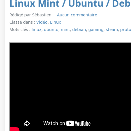
Linux Mint / Ubuntu / Deb
Rédigé par Sébastien
Aucun commentaire
Classé dans :
Vidéo
,
Linux
Mots clés :
linux
,
ubuntu
,
mint
,
debian
,
gaming
,
steam
,
prot