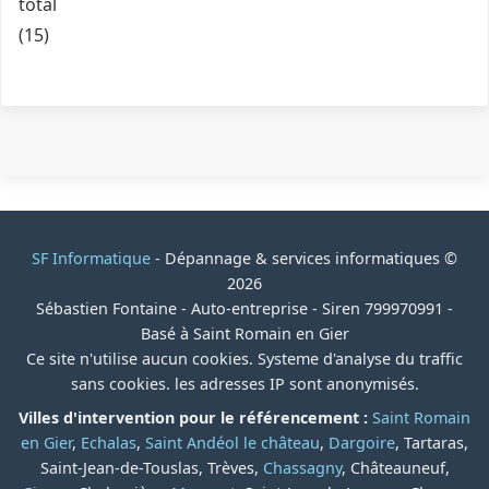
total
(15)
SF Informatique
- Dépannage & services informatiques ©
2026
Sébastien Fontaine - Auto-entreprise - Siren 799970991 -
Basé à Saint Romain en Gier
Ce site n'utilise aucun cookies. Systeme d'analyse du traffic
sans cookies. les adresses IP sont anonymisés.
Villes d'intervention pour le référencement :
Saint Romain
en Gier
,
Echalas
,
Saint Andéol le château
,
Dargoire
, Tartaras,
Saint-Jean-de-Touslas, Trèves,
Chassagny
, Châteauneuf,