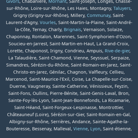
Givors
, Chabanière,
Mornant
, Saint-Joseph, Longes, Chasse-
sur-Rhône, Loire-sur-Rhône, Les Haies, Montagny,
Taluyers
,
Grigny (Grigny-sur-Rhône), Millery,
Communay
, Saint-
Laurent-d'Agny,
Vourles
, Saint-Martin-la-Plaine, Saint-André-
la-Côte, Ternay, Charly,
Brignais
, Vernaison, Solaize,
Chaponnay, Rontalon, Marennes, Saint-Symphorien-d'Ozon,
Soucieu-en-Jarrest, Saint-Martin-en-Haut, La Grand-Croix,
Lorette, Chaponost, Irigny, Condrieu, Ampuis,
Rive-de-gier
,
La Talaudière, Saint-Chamond, Vienne, Seyssuel, Serpaize,
Simandres, Sérézin-du-Rhône, Saint-Romain-en-Jarez, Saint-
Christo-en-Jarez, Génilac, Chagnon, Valfleury, Cellieu,
Marcenod, Saint-Maurice-l'Exil, Coise, La Chapelle-sur-Coise,
Duerne, Vaugneray, Sainte-Catherine, Vénissieux, Feyzin,
Saint-Fons, Oullins, Pierre-Bénite, Saint-Genis-Laval, Bron,
Sainte-Foy-lès-Lyon, Saint-Jean-Bonnefonds, La Ricamarie,
Saint-Héand, Saint-Forgeux-Lespinasse, Montrottier,
Châteauneuf (Loire), Sérézin-sur-Gier, Saint-Romain-en-Gal,
Albigny-sur-Rhône, Serrières, Andance, Sainte-Agathe-la-
Bouteresse, Bessenay, Malleval,
Vienne
,
Lyon
, Saint-étienne,