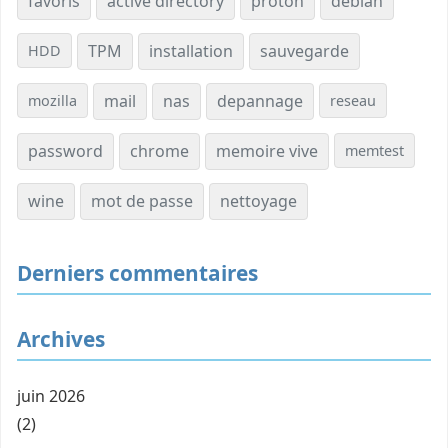
favoris
active directory
proton
debian
TPM
installation
sauvegarde
HDD
mail
nas
depannage
mozilla
reseau
password
chrome
memoire vive
memtest
wine
mot de passe
nettoyage
Derniers commentaires
Archives
juin 2026
(2)